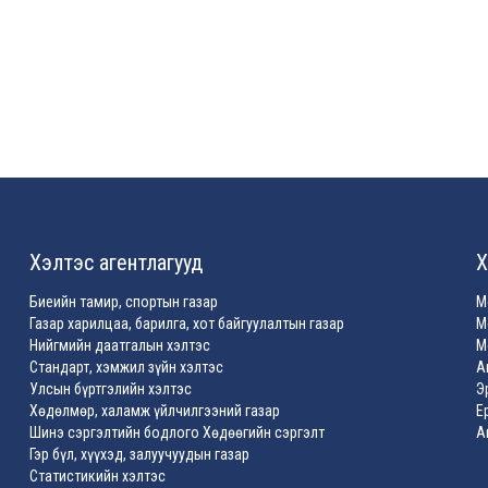
Хэлтэс агентлагууд
Х
Биеийн тамир, спортын газар
М
Газар харилцаа, барилга, хот байгуулалтын газар
М
Нийгмийн даатгалын хэлтэс
М
Стандарт, хэмжил зүйн хэлтэс
А
Улсын бүртгэлийн хэлтэс
Э
Хөдөлмөр, халамж үйлчилгээний газар
Е
Шинэ сэргэлтийн бодлого Хөдөөгийн сэргэлт
А
Гэр бүл, хүүхэд, залуучуудын газар
Статистикийн хэлтэс