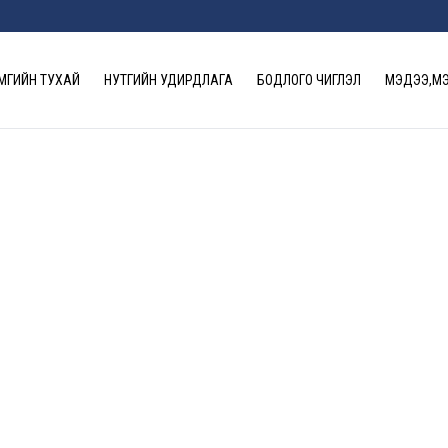
МГИЙН ТУХАЙ
НУТГИЙН УДИРДЛАГА
БОДЛОГО ЧИГЛЭЛ
МЭДЭЭ,М