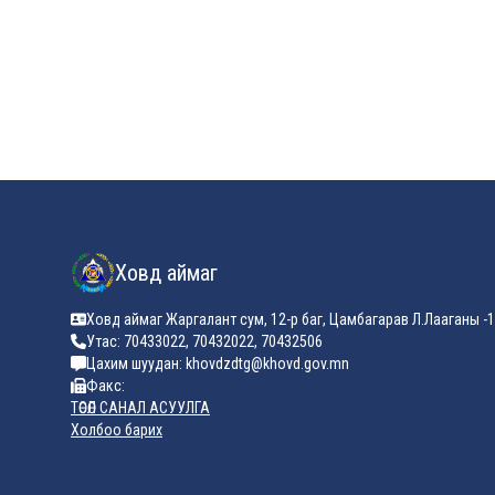
Ховд аймаг
Ховд аймаг Жаргалант сум, 12-р баг, Цамбагарав Л.Лааганы -1
Утас: 70433022, 70432022, 70432506
Цахим шуудан: khovdzdtg@khovd.gov.mn
Факс:
ТӨСӨЛ САНАЛ АСУУЛГА
Холбоо барих