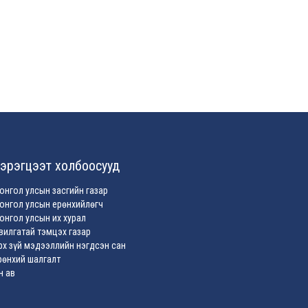
эрэгцээт холбоосууд
онгол улсын засгийн газар
онгол улсын ерөнхийлөгч
онгол улсын их хурал
вилгатай тэмцэх газар
рх зүй мэдээллийн нэгдсэн сан
рөнхий шалгалт
н ав